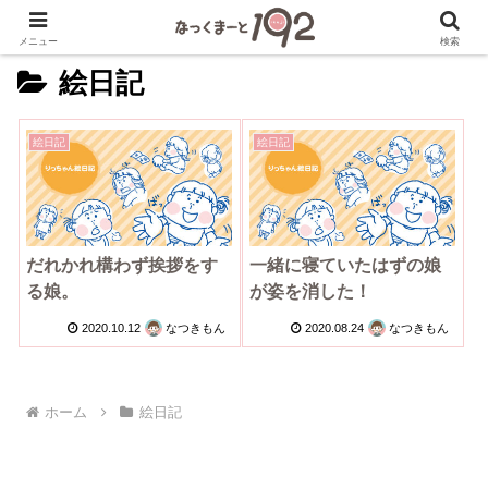
メニュー
検索
絵日記
絵日記
絵日記
だれかれ構わず挨拶をす
一緒に寝ていたはずの娘
る娘。
が姿を消した！
2020.10.12
なつきもん
2020.08.24
なつきもん
ホーム
絵日記