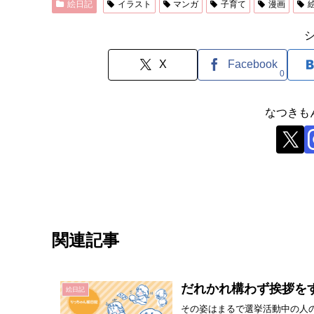
絵日記
イラスト
マンガ
子育て
漫画
X
Facebook
0
なつきも
関連記事
だれかれ構わず挨拶を
絵日記
その姿はまるで選挙活動中の人