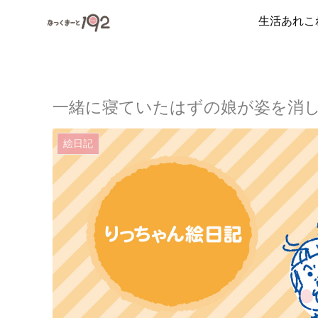
生活あれこ
一緒に寝ていたはずの娘が姿を消
絵日記