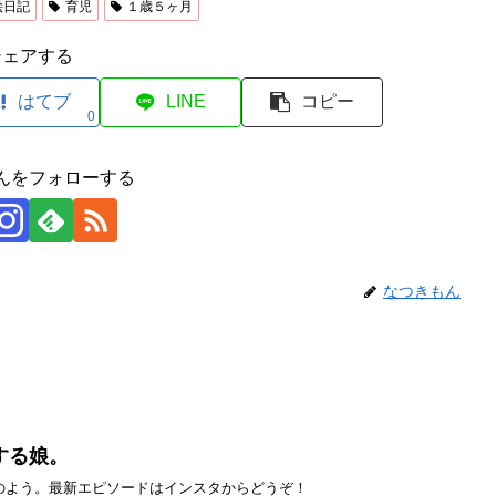
絵日記
育児
１歳５ヶ月
シェアする
はてブ
LINE
コピー
0
んをフォローする
なつきもん
する娘。
のよう。最新エピソードはインスタからどうぞ！